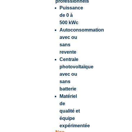
professionnels
Puissance
de 0 à
500 kWc
Autoconsommation
avec ou
sans
revente
Centrale
photovoltaïque
avec ou
sans
batterie
Matériel
de
qualité et
équipe
expérimentée