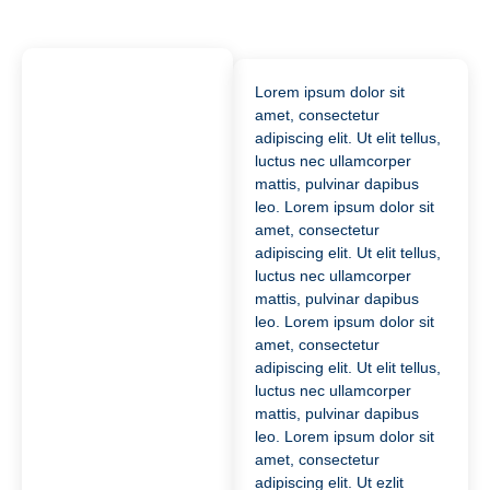
soleil 
veut 
bien 
Lorem ipsum dolor sit
être 
amet, consectetur
prés
adipiscing elit. Ut elit tellus,
ent. 
luctus nec ullamcorper
PAR
mattis, pulvinar dapibus
FAIT
leo. Lorem ipsum dolor sit
.
amet, consectetur
adipiscing elit. Ut elit tellus,
luctus nec ullamcorper
mattis, pulvinar dapibus
leo. Lorem ipsum dolor sit
amet, consectetur
adipiscing elit. Ut elit tellus,
luctus nec ullamcorper
mattis, pulvinar dapibus
leo. Lorem ipsum dolor sit
amet, consectetur
adipiscing elit. Ut ezlit