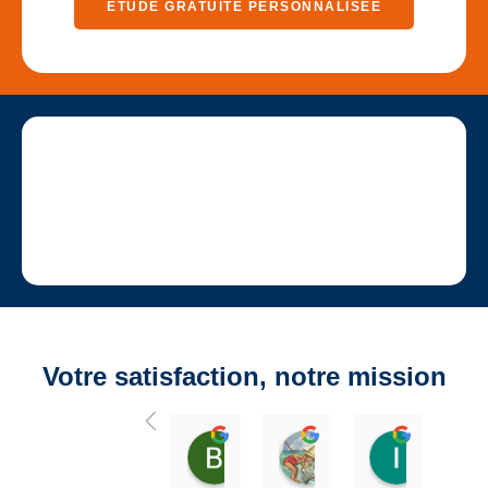
ÉTUDE GRATUITE PERSONNALISÉE
Votre satisfaction, notre mission
Bruno Genty
Jean-Pierre Regrett
Isabel