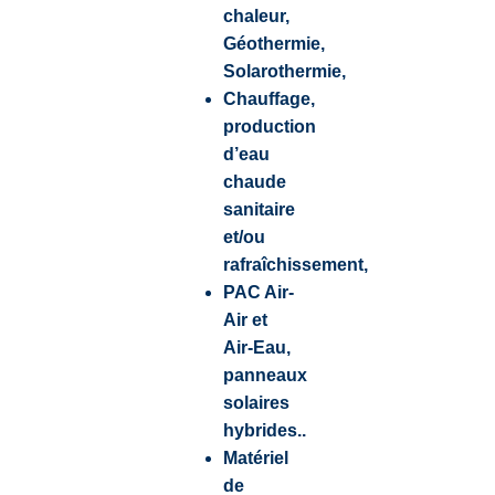
chaleur,
Géothermie,
Solarothermie,
Chauffage,
production
d’eau
chaude
sanitaire
et/ou
rafraîchissement,
PAC Air-
Air et
Air-Eau,
panneaux
solaires
hybrides..
Matériel
de