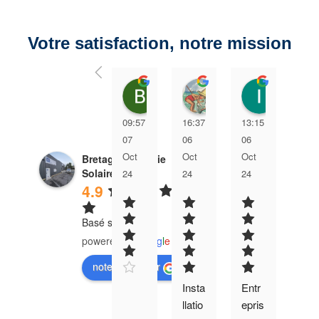
Votre satisfaction, notre mission
Bruno Genty
Jean-Pierre Regrett
Isabel
09:57
16:37
13:15
19:
07
06
06
05
Oct
Oct
Oct
Oct
Bretagne Energie
Solaire
24
24
24
24
4.9
Basé sur 18 avis
powered by
G
o
o
g
l
e
notez-nous sur
Insta
Entr
Ins
llatio
epris
llati