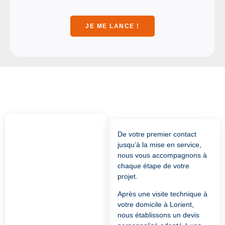
nt au 
vive
rend
ment
JE ME LANCE !
ez-
, 
vous 
mer
les 
ci.
jours 
où le 
soleil 
veut 
bien 
être 
De votre premier contact
prés
jusqu’à la mise en service,
ent. 
nous vous accompagnons à
PAR
chaque étape de votre
FAIT
projet.
.
Après une visite technique à
votre domicile à Lorient,
nous établissons un devis