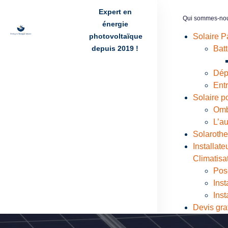
Expert en
Qui sommes-no
énergie
photovoltaïque
Solaire Pa
depuis 2019 !
Batt
Dép
Ent
Solaire p
Omb
L’a
Solaroth
Installat
Climatisa
Pose
Inst
Inst
Devis grat