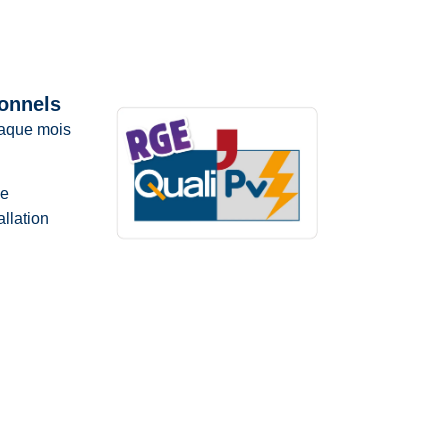
ionnels
haque mois
de
llation