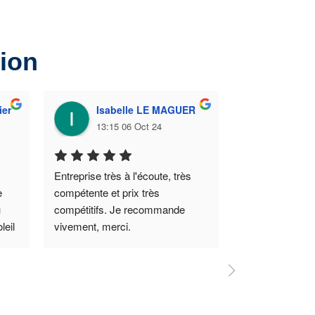
sion
ier
Isabelle LE MAGUER
Marie
13:15 06 Oct 24
19:18 
Entreprise très à l'écoute, très 
Installation et 
 
compétente et prix très 
impeccable
 
compétitifs. Je recommande 
eil 
vivement, merci.
AIT.