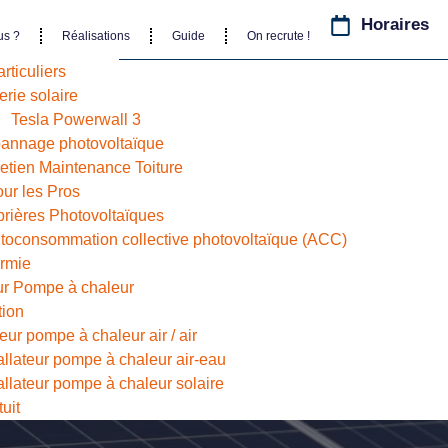
Horaires
us ?
Réalisations
Guide
On recrute !
rticuliers
erie solaire
Tesla Powerwall 3
annage photovoltaïque
retien Maintenance Toiture
our les Pros
rières Photovoltaïques
utoconsommation collective photovoltaïque (ACC)
ermie
eur Pompe à chaleur
tion
ur pompe à chaleur air / air
allateur pompe à chaleur air-eau
allateur pompe à chaleur solaire
uit