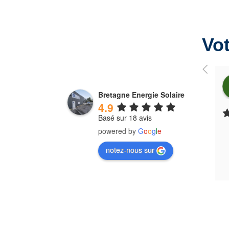
Vot
Bretagne Energie Solaire
4.9
Basé sur 18 avis
powered by
G
o
o
g
l
e
notez-nous sur