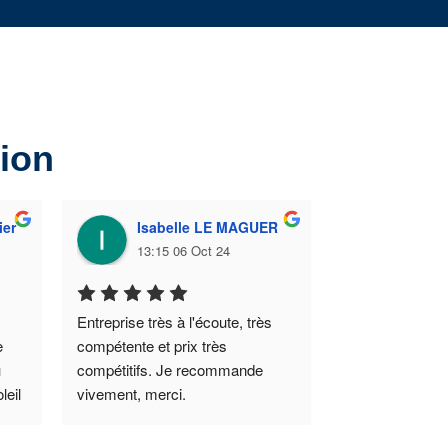
sion
ier
Isabelle LE MAGUER
Marie
13:15 06 Oct 24
19:18 
Entreprise très à l'écoute, très 
Installation et 
 
compétente et prix très 
impeccable
 
compétitifs. Je recommande 
eil 
vivement, merci.
AIT.