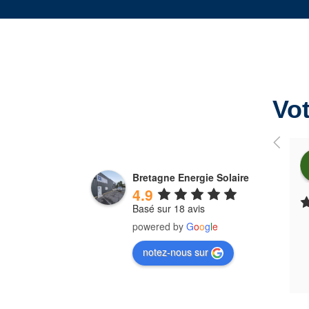
Vot
Bretagne Energie Solaire
4.9
Basé sur 18 avis
powered by
G
o
o
g
l
e
notez-nous sur