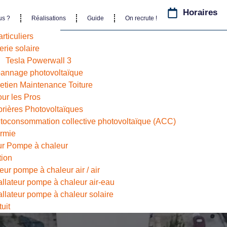
Horaires
us ?
Réalisations
Guide
On recrute !
rticuliers
erie solaire
Tesla Powerwall 3
annage photovoltaïque
retien Maintenance Toiture
our les Pros
rières Photovoltaïques
utoconsommation collective photovoltaïque (ACC)
ermie
eur Pompe à chaleur
tion
ur pompe à chaleur air / air
allateur pompe à chaleur air-eau
allateur pompe à chaleur solaire
uit