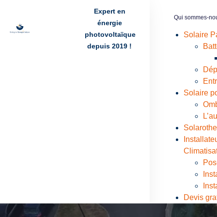
Expert en
Qui sommes-no
énergie
photovoltaïque
Solaire Pa
depuis 2019 !
Batt
Dép
Ent
Solaire p
Omb
L’a
Solaroth
Installat
Climatisa
Pose
Inst
Inst
Devis grat