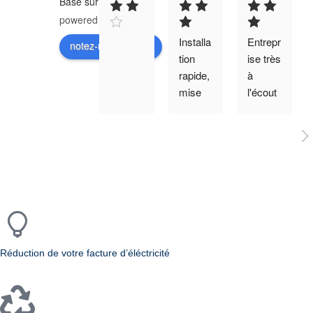
Basé sur 18 avis
powered by
G
o
o
g
l
e
Installa
Entrepr
notez-nous sur
tion 
ise très 
rapide, 
à 
mise 
l'écout
en 
e, très 
service 
compé
immédi
tente et 
ate. 
prix 
fonctio
très 
nne 
compé
comm
titifs. 
e 
Je 
prévu , 
recom
Réduction de votre facture d’éléctricité
rende
mande 
ment 
viveme
au 
nt, 
rendez
merci.