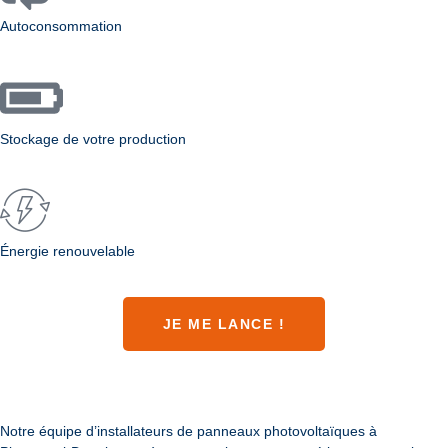
-vous 
Autoconsommation
les 
jours 
où le 
soleil 
veut 
Stockage de votre production
bien 
être 
présen
t. 
Énergie renouvelable
PARFA
IT.
JE ME LANCE !
Notre équipe d’installateurs de panneaux photovoltaïques à