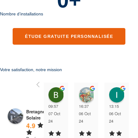
0
+
Nombre d’installations
ÉTUDE GRATUITE PERSONNALISÉE
Votre satisfaction, notre mission
Bruno Genty
Jean-Pierre Regrett
Isab
09:57
16:37
13:15
Bretagne Energie
07 Oct
06 Oct
06 Oct
Solaire
24
24
24
4.9